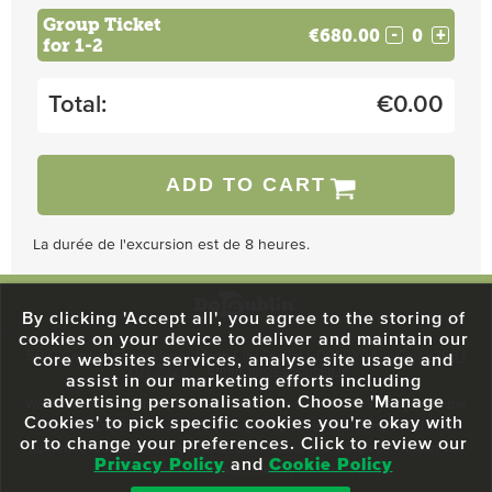
Group Ticket
€680.00
-
+
for 1-2
Total:
€
0.00
ADD TO CART
La durée de l'excursion est de 8 heures.
By clicking 'Accept all', you agree to the storing of
cookies on your device to deliver and maintain our
59 O'Connell Street Upper, North City, Dublin 1, D01 RX04
Call:
+353 1
core websites services, analyse site usage and
703 3024
Email:
info@dodublin.ie
assist in our marketing efforts including
advertising personalisation. Choose 'Manage
We've been entertaining visitors to our town since 1988. We're part of the
Cookies' to pick specific cookies you're okay with
fabric of Dublin City and we take great pride in delivering a real and
or to change your preferences. Click to review our
authentic tour experience to all of our visitors, one steeped in history but
Privacy Policy
and
Cookie Policy
one that also celebrates the city as she evolves.