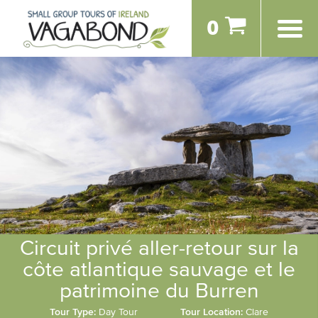
0
Circuit privé aller-retour sur la
côte atlantique sauvage et le
patrimoine du Burren
Tour Type:
Day Tour
Tour Location:
Clare