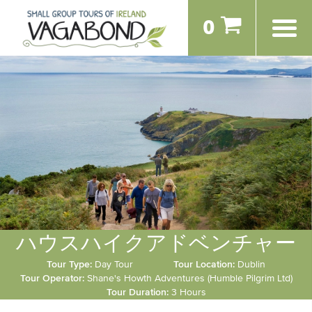
0
ハウスハイクアドベンチャー
Tour Type:
Day Tour
Tour Location:
Dublin
Tour Operator:
Shane's Howth Adventures (Humble Pilgrim Ltd)
Tour Duration:
3 Hours