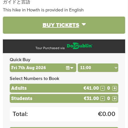
ガイドと言語
This hike in Howth is provided in English
BUY TICKETS
Tour Purchased via
Quick Buy
Select Numbers to Book
Adults
€41.00
-
+
Students
€31.00
-
+
Total:
€
0.00