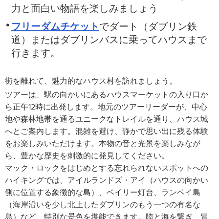
力と面白い物語を楽しみましょう
フリーダムチケット
でダート（ダブリン鉄
道）またはダブリンバスに乗ってハウスまで
行きます。
街を離れて、魅力的なハウス村を訪れましょう。
ツアーは、駅の向かいにあるハウスマーケットの入り口か
ら正午12時に出発します。地元のツアーリーダーが、中心
地や森林地帯を通るユニークなトレイルを通り、ハウス城
へとご案内します。混雑を避け、静かで思い出に残る体験
をお楽しみいただけます。本物の音と光景を楽しみなが
ら、豊かな歴史を刺激的に発見してください。
マック・ロックをはじめとする忘れられないスポットへの
ハイキングでは、アイルランドズ・アイ（ハウスの向かい
側に位置する象徴的な島）、ベイリー灯台、ランベイ島
（海岸沿いを少し北上したダブリンのもう一つの有名な
島）など、特別な景色を堪能できます。陸と海を繋ぎ、冒