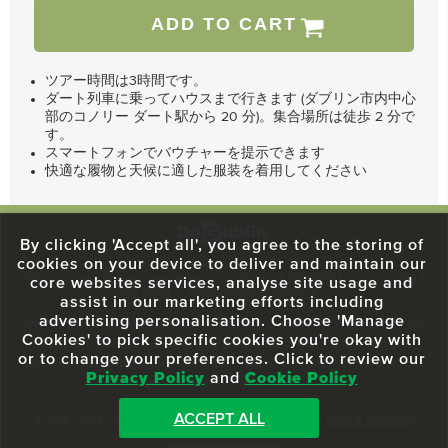
ADD TO CART
ツアー時間は3時間です。
ダート列車に乗ってハウスまで行きます (ダブリン市内中心
部のコノリー ダート駅から 20 分)。集合場所は徒歩 2 分で
す。
スマートフォンでバウチャーを提示できます
快適な履物と天候に適した服装を着用してください
By clicking 'Accept all', you agree to the storing of
cookies on your device to deliver and maintain our
59 O'Connell Street Upper, North City, Dublin 1, D01 RX04
Call:
+353 1
core websites services, analyse site usage and
703 3024
Email:
info@dodublin.ie
assist in our marketing efforts including
advertising personalisation. Choose 'Manage
We've been entertaining visitors to our town since 1988. We're part of the
Cookies' to pick specific cookies you're okay with
fabric of Dublin City and we take great pride in delivering a real and
or to change your preferences. Click to review our
authentic tour experience to all of our visitors, one steeped in history but
Privacy Policy
and
Cookie Policy
one that also celebrates the city as she evolves.
ACCEPT ALL
© 2013 - 2026 DoDublin. All Rights Reserved.
Privacy Policy
|
Terms & Conditions