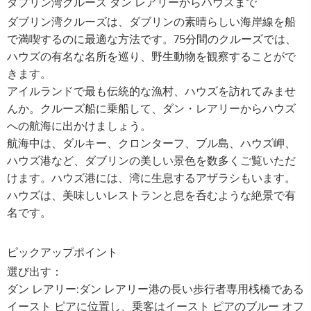
ダブリン湾クルーズ ダン レアリーからハウスまで
ダブリン湾クルーズは、ダブリンの素晴らしい海岸線を船
で満喫するのに最適な方法です。75分間のクルーズでは、
ハウズの有名な名所を巡り、野生動物を観察することがで
きます。
アイルランドで最も伝統的な漁村、ハウズを訪れてみませ
んか。クルーズ船に乗船して、ダン・レアリーからハウズ
への航海に出かけましょう。
航海中は、ダルキー、クロンターフ、ブル島、ハウズ岬、
ハウズ港など、ダブリンの美しい景色を数多くご覧いただ
けます。ハウズ港には、湾に生息するアザラシもいます。
ハウズは、美味しいレストランと息を呑むような絶景で有
名です。
ピックアップポイント
選び出す：
ダン レアリー:ダン レアリー港の長い歩行者専用桟橋である
イースト ピアに位置し、乗客はイースト ピアのブルー オフ