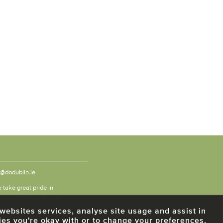
o@dodublin.ie
 take great pride in
also celebrates the city
e websites services, analyse site usage and assist in
ies you're okay with or to change your preferences.