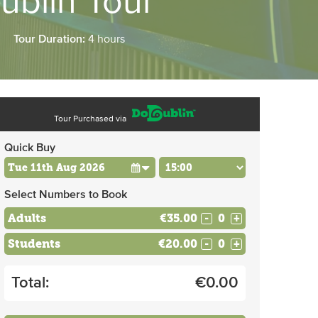
ublin Tour
Tour Duration:
4 hours
Tour Purchased via
Quick Buy
Select Numbers to Book
Adults
€35.00
-
+
Students
€20.00
-
+
Total:
€
0.00