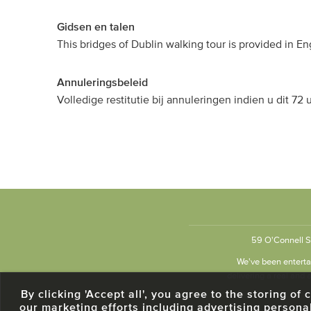
Gidsen en talen
This bridges of Dublin walking tour is provided in En
Annuleringsbeleid
Volledige restitutie bij annuleringen indien u dit 72
59 O'Connell St
We've been entertai
delivering a real and a
By clicking 'Accept all', you agree to the storing o
our marketing efforts including advertising persona