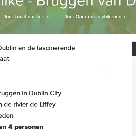
ike - Bruggen van D
Tour Location:
Dublin
Tour Operator:
mybikeorhike
Dublin en de fascinerende
aat.
ruggen in Dublin City
de rivier de Liffey
heden
an 4 personen