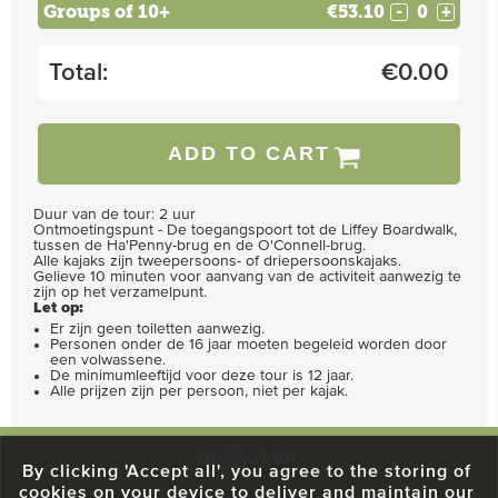
Groups of 10+
€53.10
-
+
Total:
€
0.00
ADD TO CART
Duur van de tour: 2 uur
Ontmoetingspunt - De toegangspoort tot de Liffey Boardwalk,
tussen de Ha'Penny-brug en de O'Connell-brug.
Alle kajaks zijn tweepersoons- of driepersoonskajaks.
Gelieve 10 minuten voor aanvang van de activiteit aanwezig te
zijn op het verzamelpunt.
Let op:
Er zijn geen toiletten aanwezig.
Personen onder de 16 jaar moeten begeleid worden door
een volwassene.
De minimumleeftijd voor deze tour is 12 jaar.
Alle prijzen zijn per persoon, niet per kajak.
By clicking 'Accept all', you agree to the storing of
cookies on your device to deliver and maintain our