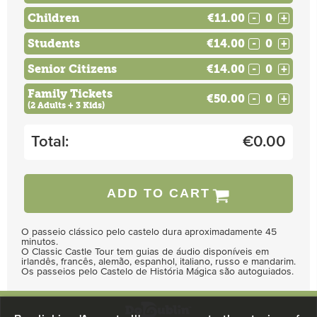
Children
€11.00
-
+
Students
€14.00
-
+
Senior Citizens
€14.00
-
+
Family Tickets
€50.00
-
+
(2 Adults + 3 Kids)
Total:
€
0.00
ADD TO CART
O passeio clássico pelo castelo dura aproximadamente 45
minutos.
O Classic Castle Tour tem guias de áudio disponíveis em
irlandês, francês, alemão, espanhol, italiano, russo e mandarim.
Os passeios pelo Castelo de História Mágica são autoguiados.