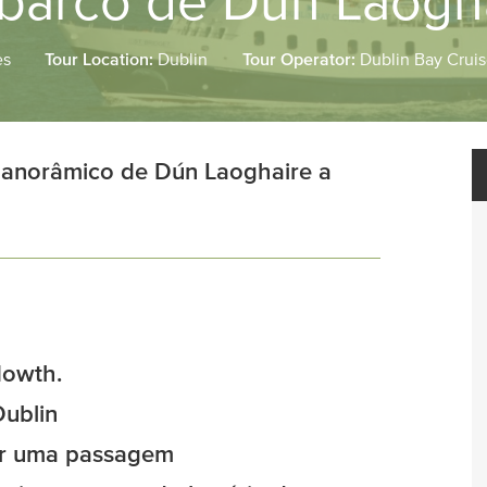
 barco de Dún Laogh
es
Tour Location:
Dublin
Tour Operator:
Dublin Bay Crui
anorâmico de Dún Laoghaire a
Howth.
Dublin
ar uma passagem