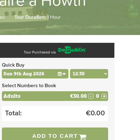
aire a Howth
ses
Tour Duration:
1 Hour
Tour Purchased via
Quick Buy
Select Numbers to Book
Adults
€30.00
-
+
Total:
€
0.00
ADD TO CART