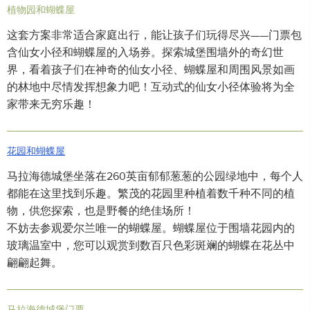
植物园和蝴蝶屋
这套方案非常适合家庭出行，能让孩子们玩得尽兴——门票包
含仙女小径和蝴蝶屋的入场券。探索城堡围墙外的奇幻世
界，看着孩子们在神奇的仙女小径、蝴蝶屋和周围风景如画
的林地中尽情发挥想象力吧！互动式的仙女小径体验将为全
家带来无穷乐趣！
花园和蝴蝶屋
马拉海德城堡坐落在260英亩郁郁葱葱的公园绿地中，每个人
都能在这里找到乐趣。繁茂的花园里种植着数千种不同的植
物，供您探索，也是野餐的绝佳场所！
不妨去参观爱尔兰唯一的蝴蝶屋。蝴蝶屋位于围墙花园内的
玻璃温室中，您可以观赏到数百只色彩斑斓的蝴蝶在花丛中
翩翩起舞。
马拉海德城堡门票