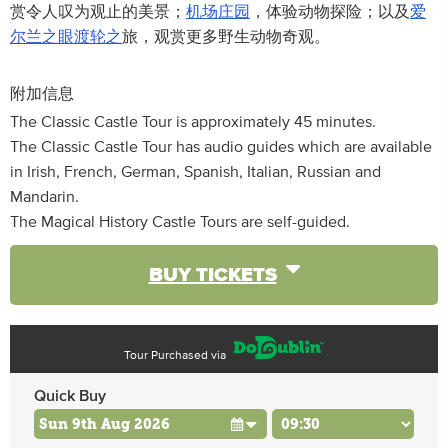
赏令人叹为观止的美景；
机场庄园
，体验动物探险；以及
爱
尔兰之眼渡轮之
旅，观赏更多野生动物奇观。
附加信息
The Classic Castle Tour is approximately 45 minutes.
The Classic Castle Tour has audio guides which are available
in Irish, French, German, Spanish, Italian, Russian and
Mandarin.
The Magical History Castle Tours are self-guided.
BUY TICKETS
Tour Purchased via
Quick Buy