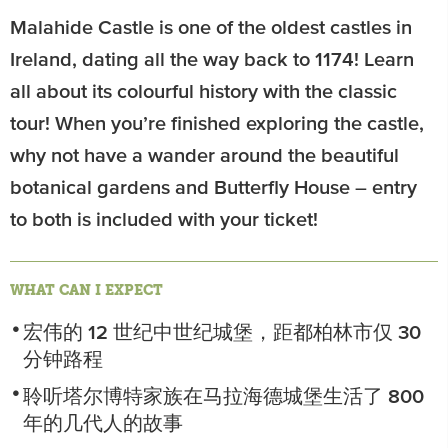
Malahide Castle is one of the oldest castles in
Ireland, dating all the way back to 1174! Learn
all about its colourful history with the classic
tour! When you’re finished exploring the castle,
why not have a wander around the beautiful
botanical gardens and Butterfly House – entry
to both is included with your ticket!
WHAT CAN I EXPECT
宏伟的 12 世纪中世纪城堡，距都柏林市仅 30
分钟路程
聆听塔尔博特家族在马拉海德城堡生活了 800
年的几代人的故事