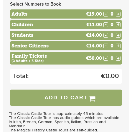
Select Numbers to Book
Adults
€19.00
-
+
Children
€11.00
-
+
Students
€14.00
-
+
Senior Citizens
€14.00
-
+
Family Tickets
€50.00
-
+
(2 Adults + 3 Kids)
Total:
€
0.00
ADD TO CART
The Classic Castle Tour is approximately 45 minutes.
The Classic Castle Tour has audio guides which are available
in Irish, French, German, Spanish, Italian, Russian and
Mandarin.
The Magical History Castle Tours are self-guided.