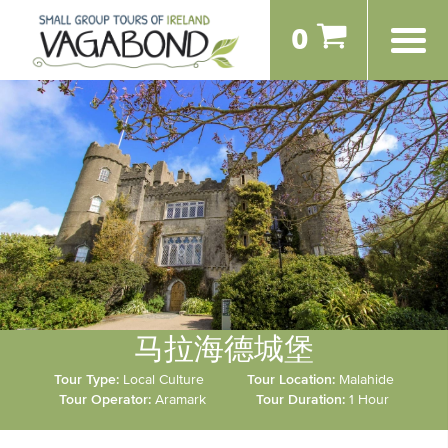
0
马拉海德城堡
Tour Type:
Local Culture
Tour Location:
Malahide
Tour Operator:
Aramark
Tour Duration:
1 Hour