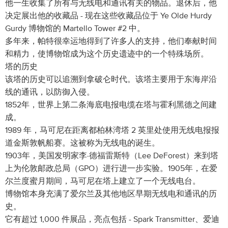
他一生收集了所有与无线电和通讯有关的物品。退休后，他
决定展出他的收藏品 - 现在这些收藏品位于 Ye Olde Hurdy
Gurdy 博物馆的 Martello Tower #2 中。
多年来，帕特很幸运地得到了许多人的支持，他们奉献时间
和精力，使博物馆成为这个历史遗迹中的一个特殊场所。
塔的历史
该塔的历史可以追溯到拿破仑时代。该塔主要用于东海岸沿
线的通讯，以防御入侵。
1852年，世界上第二条海底电报电缆在塔与霍利黑德之间建
成。
1989 年，马可尼在距离都柏林湾塔 2 英里处使用无线电报报
道金斯敦帆船赛。这被称为无线电的诞生。
1903年，美国发明家李·德福雷斯特（Lee DeForest）来到塔
上为伦敦邮政总局（GPO）进行进一步实验。1905年，在爱
尔兰度蜜月期间，马可尼在塔上建立了一个无线电台。
博物馆本身充满了爱尔兰及其他地区早期无线电和通讯的历
史。
它有超过 1,000 件展品，亮点包括 - Spark Transmitter、爱迪