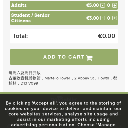
Adults
€5.00
-
+
Student / Senior
€3.00
-
+
Citizens
Total:
€
0.00
ADD TO CART
每周六及周日开放
古董收音机博物馆，Martello Tower，2 Abbey St，Howth，都
柏林，D13 V099
By clicking 'Accept all', you agree to the storing of
cookies on your device to deliver and maintain our
59 O'Connell Street Upper, North City, Dublin 1, D01 RX04
Call:
+353 1
core websites services, analyse site usage and
703 3024
Email:
info@dodublin.ie
assist in our marketing efforts including
advertising personalisation. Choose 'Manage
We've been entertaining visitors to our town since 1988. We're part of the