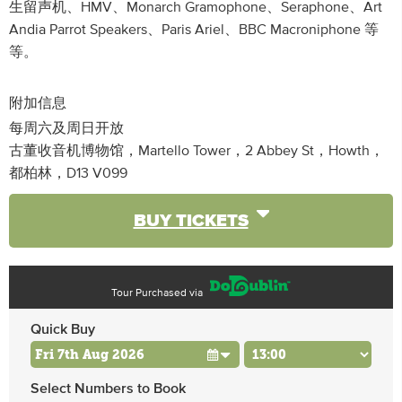
生留声机、HMV、Monarch Gramophone、Seraphone、Art
Andia Parrot Speakers、Paris Ariel、BBC Macroniphone 等
等。
附加信息
每周六及周日开放
古董收音机博物馆，Martello Tower，2 Abbey St，Howth，
都柏林，D13 V099
BUY TICKETS
Tour Purchased via
Quick Buy
Select Numbers to Book