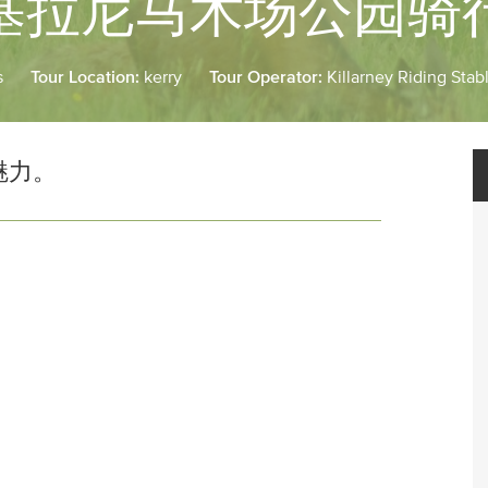
基拉尼马术场公园骑
s
Tour Location:
kerry
Tour Operator:
Killarney Riding Stab
魅力。