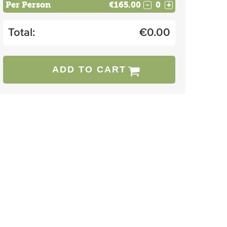
Per Person
€165.00
-
+
Total:
€
0.00
ADD TO CART