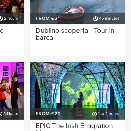
FROM €21
2 hours
45 minutes
 e
Dublino scoperta - Tour in
barca
FROM €22
3 Hours
1 to 2 hours
EPIC The Irish Emigration