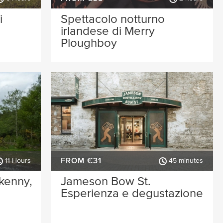
i
Spettacolo notturno
irlandese di Merry
Ploughboy
FROM €31
11 Hours
45 minutes
lkenny,
Jameson Bow St.
Esperienza e degustazione