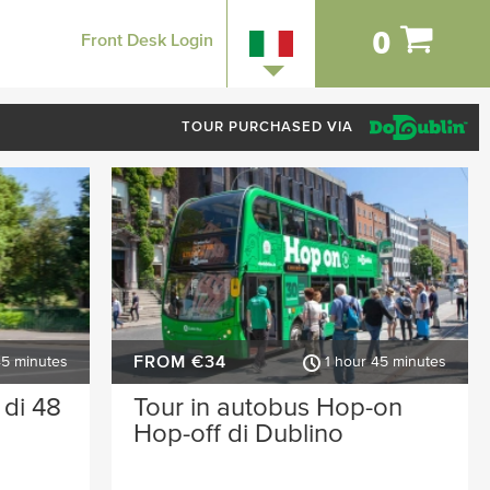
0
Front Desk Login
TOUR PURCHASED VIA
FROM €34
45 minutes
1 hour 45 minutes
 di 48
Tour in autobus Hop-on
Hop-off di Dublino