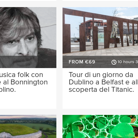
FROM €69
10 hours 
usica folk con
Tour di un giorno da
 al Bonnington
Dublino a Belfast e al
blino.
scoperta del Titanic.