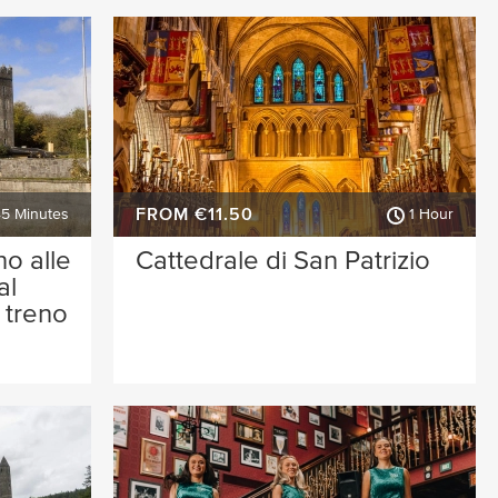
FROM €11.50
45 Minutes
1 Hour
no alle
Cattedrale di San Patrizio
al
n treno