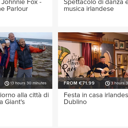
i Johnnie Fox -
Spettacolo di danza 
he Parlour
musica irlandese
FROM €71.99
13 hours 30 minutes
3 hours 
iorno alla città di
Festa in casa irlande
la Giant's
Dublino