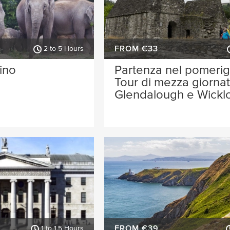
FROM €33
2 to 5 Hours
ino
Partenza nel pomerig
Tour di mezza giorna
Glendalough e Wickl
FROM €39
1 to 1.5 Hours