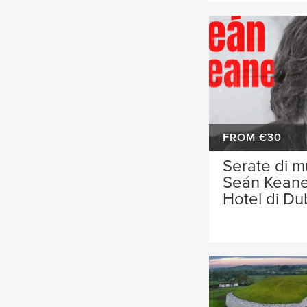
FROM €30
Serate di m
Seán Keane
Hotel di Du