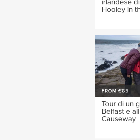
irlandese d
Hooley in t
FROM €85
Tour di un g
Belfast e al
Causeway