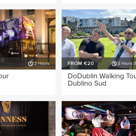
FROM €20
2 Hours
2 hours 
our
DoDublin Walking Tou
Dublino Sud