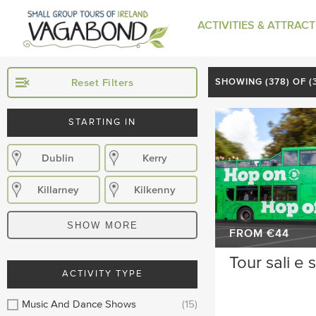
ACTIVITIES & ATTRAC
Reset Filters
SHOWING (
378
) OF 
STARTING IN
Dublin
Kerry
Killarney
Kilkenny
Donegal
Wexford
SHOW MORE
FROM €44
Waterford
Wicklow
Tour sali e 
ACTIVITY TYPE
Sligo
Dublin Airport
Music And Dance Shows
(15)