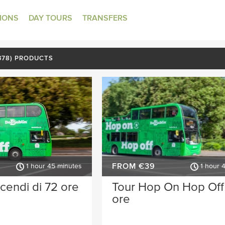
TIONS
DAY TOURS
TRANSFERS
(378) PRODUCTS
FROM €39
1 hour 45 minutes
1 hour 
scendi di 72 ore
Tour Hop On Hop Off
ore