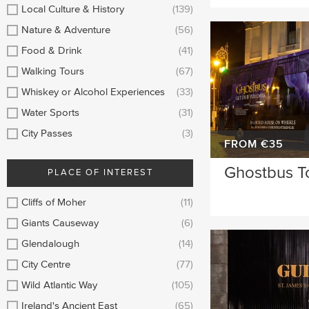
Longford
Clare
Local Culture & History
(139)
Nature & Adventure
(56)
Meath
Kildare
Food & Drink
(41)
Down
Mayo
Walking Tours
(67)
Whiskey or Alcohol Experiences
(33)
Howth
Roscommon
Water Sports
(31)
Monaghan
Westmeath
City Passes
(3)
FROM €35
Tipperary
Rosscommon
Ghostbus T
PLACE OF INTEREST
Offaly
Limerick
Cliffs of Moher
(11)
Leitrim
Cobh
Giants Causeway
(6)
Glendalough
(14)
City Centre
(77)
Wild Atlantic Way
(105)
Ireland's Ancient East
(65)