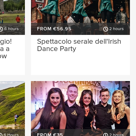
FROM €56.95
6 hours
2 hours
gio!
Spettacolo serale dell'Irish
ta a
Dance Party
ow
FROM €35
6 Hours
2 hours