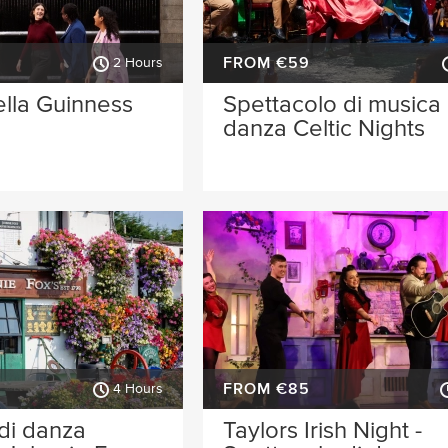
FROM €59
2 Hours
lla Guinness
Spettacolo di musica
danza Celtic Nights
FROM €85
4 Hours
di danza
Taylors Irish Night -