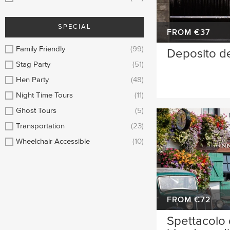
SPECIAL
FROM €37
Family Friendly
(99)
Deposito de
Stag Party
(51)
Hen Party
(48)
Night Time Tours
(11)
Ghost Tours
(5)
Transportation
(23)
Wheelchair Accessible
(10)
FROM €72
Spettacolo 