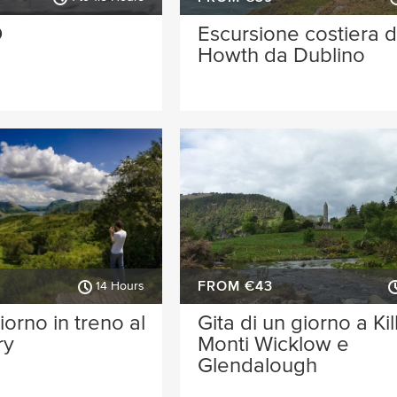
O
Escursione costiera d
Howth da Dublino
FROM €43
14 Hours
iorno in treno al
Gita di un giorno a Ki
ry
Monti Wicklow e
Glendalough